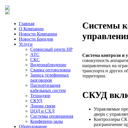
Системы к
Главная
О Компании
управлени
Новости Компании
Новости Брендов
Услуги
Сервисный центр HP
АТС
Система контроля и 
СКС
совокупность аппарат
Видеонаблюдение
направленных на огра
Сварка оптоволокна
транспорта и других об
Запись телефонных
территории.
разговоров
Паспортизация
кабельных систем
СКУД вклю
Технадзор
СКУД
Линии связи
Управляемые пре
ЦОД и СХД
двери с управля
Системы оповещения
Контроллеры СК
Конференц-залы
разграничение пр
Оборудование