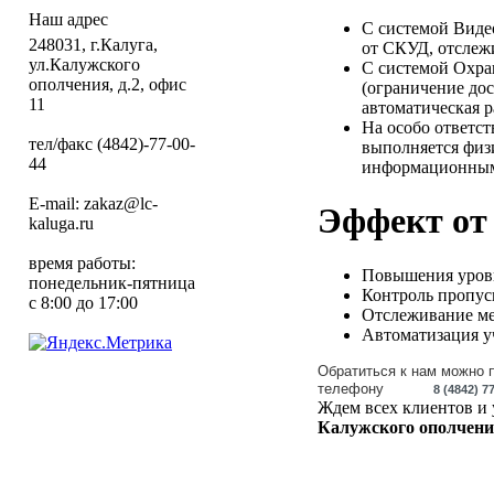
Наш адрес
С системой Виде
248031, г.Калуга,
от СКУД, отслеж
ул.Калужского
С системой Охра
ополчения, д.2, офис
(ограничение до
11
автоматическая р
На особо ответс
тел/факс (4842)-77-00-
выполняется физ
44
информационным
E-mail: zakaz@lc-
Эффект от
kaluga.ru
время работы:
Повышения уров
понедельник-пятница
Контроль пропус
с 8:00 до 17:00
Отслеживание ме
Автоматизация у
Обратиться к нам можно 
телефону
8 (4842) 7
Ждем всех клиентов и 
Калужского ополчения