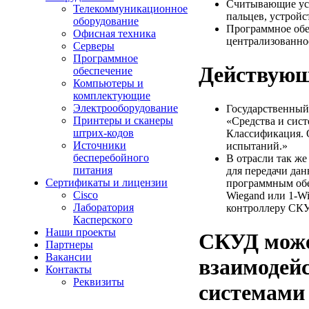
Считывающие уст
Телекоммуникационное
пальцев, устройс
оборудование
Программное обе
Офисная техника
централизованно
Серверы
Программное
Действующ
обеспечение
Компьютеры и
комплектующие
Электрооборудование
Государственный
Принтеры и сканеры
«Средства и сист
штрих-кодов
Классификация. 
Источники
испытаний.»
бесперебойного
В отрасли так же
питания
для передачи да
Сертификаты и лицензии
программным обе
Cisco
Wiegand или 1-W
Лаборатория
контроллеру СКУ
Касперского
Наши проекты
СКУД мож
Партнеры
Вакансии
взаимодейс
Контакты
Реквизиты
системами