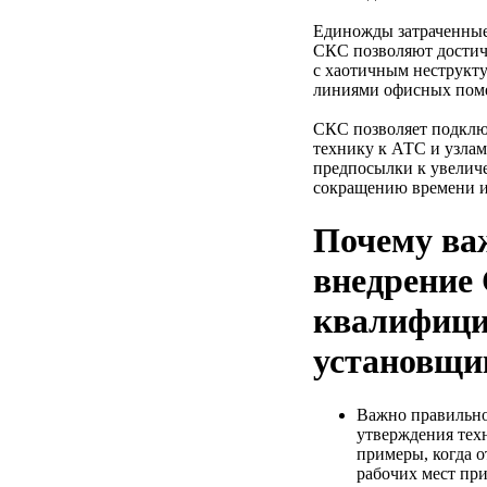
Единожды затраченные
СКС позволяют достич
с хаотичным неструк
линиями офисных пом
СКС позволяет подклю
технику к АТС и узлам
предпосылки к увелич
сокращению времени и 
Почему ва
внедрение
квалифиц
установщи
Важно правильно
утверждения тех
примеры, когда о
рабочих мест пр