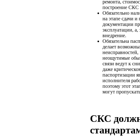
ремонта, стоимо
построение СКС 
Обязательно нал
на этапе сдачи и
документации пр
эксплуатации, а, 
внедрение.
Обязательна пас
делает возможны
неисправностей, 
неощутимые обы
связи ведут к с
даже критическо
паспортизации яв
исполнителя раб
поэтому этот эт
могут пропускать
СКС должн
стандарта