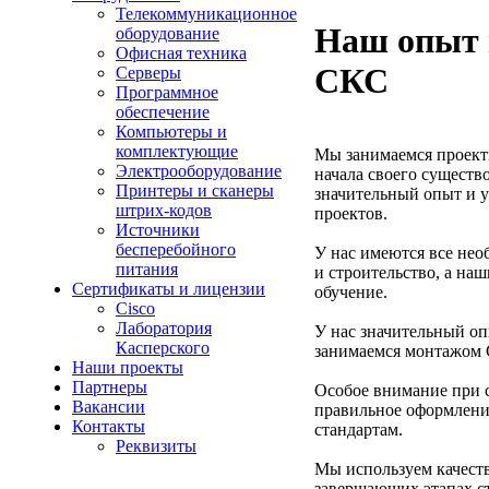
Телекоммуникационное
Наш опыт 
оборудование
Офисная техника
СКС
Серверы
Программное
обеспечение
Компьютеры и
комплектующие
Мы занимаемся проект
Электрооборудование
начала своего существ
Принтеры и сканеры
значительный опыт и 
штрих-кодов
проектов.
Источники
бесперебойного
У нас имеются все не
питания
и строительство, а на
Сертификаты и лицензии
обучение.
Cisco
Лаборатория
У нас значительный о
Касперского
занимаемся монтажом 
Наши проекты
Партнеры
Особое внимание при 
Вакансии
правильное оформлени
Контакты
стандартам.
Реквизиты
Мы используем качест
завершающих этапах с