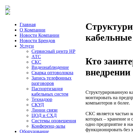
Структури
Главная
О Компании
кабельные 
Новости Компании
Новости Брендов
Услуги
Сервисный центр HP
АТС
Кто заинте
СКС
Видеонаблюдение
внедрении
Сварка оптоволокна
Запись телефонных
разговоров
Паспортизация
Структурированную ка
кабельных систем
монтировать на предп
Технадзор
компьютеров и более.
СКУД
Линии связи
СКС является частью к
ЦОД и СХД
которых – хранение и 
Системы оповещения
одно предприятие в на
Конференц-залы
функционировать без 
Оборудование