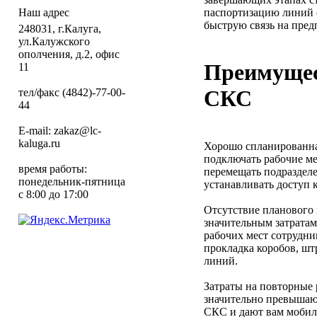
паспортизацию линий с
Наш адрес
быструю связь на пред
248031, г.Калуга,
ул.Калужского
ополчения, д.2, офис
Преимущес
11
СКС
тел/факс (4842)-77-00-
44
E-mail: zakaz@lc-
kaluga.ru
Хорошо спланированна
подключать рабочие ме
время работы:
перемещать подраздел
понедельник-пятница
устанавливать доступ 
с 8:00 до 17:00
Отсутствие планового
значительным затрата
рабочих мест сотрудник
прокладка коробов, шт
линий.
Затраты на повторные 
значительно превышаю
СКС и дают вам мобил