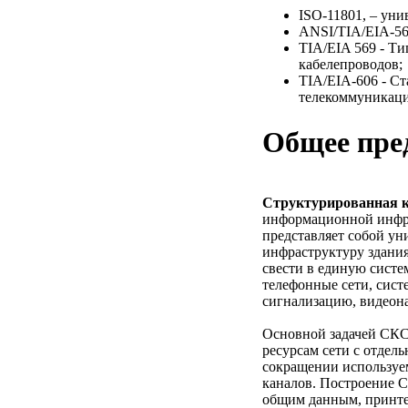
ISO-11801, – уни
ANSI/TIA/EIA-56
TIA/EIA 569 - Т
кабелепроводов;
TIA/EIA-606 - С
телекоммуникаци
Общее пре
Структурированная к
информационной инфр
представляет собой у
инфраструктуру здания
свести в единую сист
телефонные сети, сис
сигнализацию, видеона
Основной задачей СКС 
ресурсам сети с отдель
сокращении используе
каналов. Построение С
общим данным, принтер