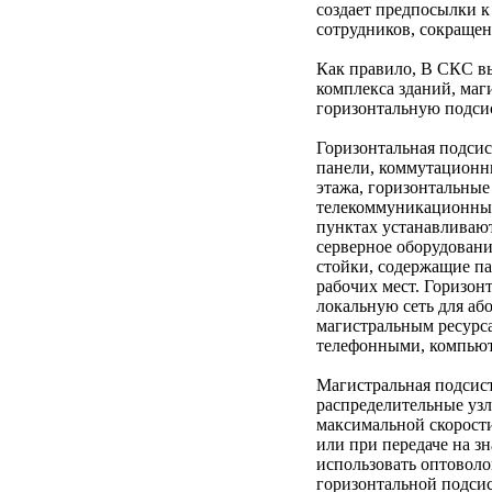
создает предпосылки 
сотрудников, сокращен
Как правило, В СКС в
комплекса зданий, маг
горизонтальную подси
Горизонтальная подси
панели, коммутационн
этажа, горизонтальные
телекоммуникационные
пунктах устанавливаю
серверное оборудовани
стойки, содержащие па
рабочих мест. Горизон
локальную сеть для аб
магистральным ресурс
телефонными, компьют
Магистральная подсист
распределительные узл
максимальной скорост
или при передаче на з
использовать оптоволок
горизонтальной подсис